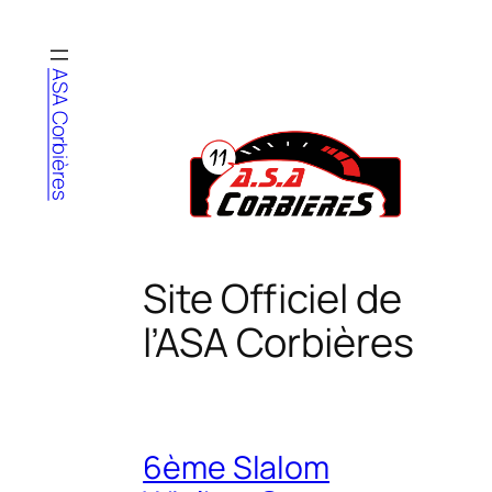
Aller
au
contenu
ASA Corbières
Site Officiel de
l’ASA Corbières
6ème Slalom