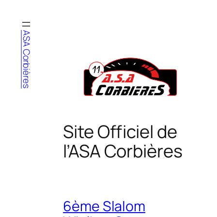
Aller
au
contenu
ASA Corbières
Site Officiel de
l’ASA Corbières
6ème Slalom