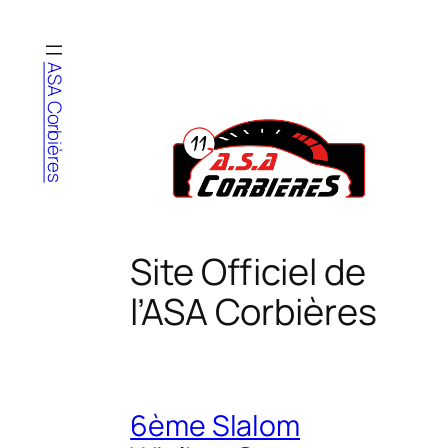
Aller
au
contenu
ASA Corbières
Site Officiel de
l’ASA Corbières
6ème Slalom