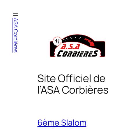
Aller
au
contenu
ASA Corbières
Site Officiel de
l’ASA Corbières
6ème Slalom