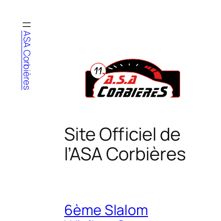
Aller
au
contenu
ASA Corbières
Site Officiel de
l’ASA Corbières
6ème Slalom