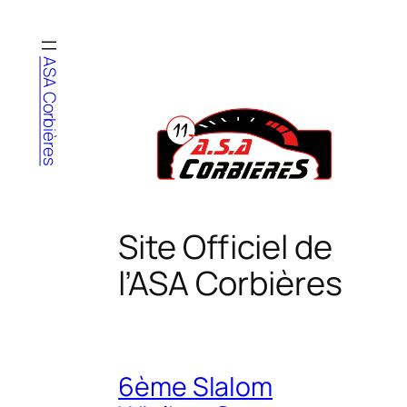
Aller
au
contenu
ASA Corbières
Site Officiel de
l’ASA Corbières
6ème Slalom